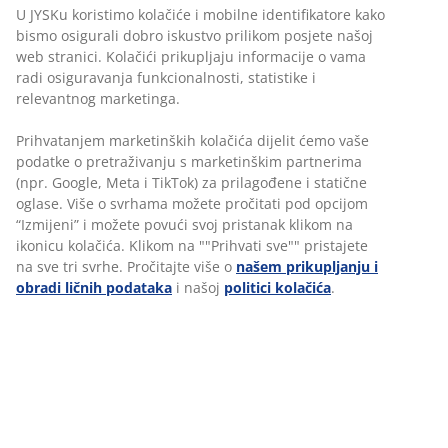
U JYSKu koristimo kolačiće i mobilne identifikatore kako
bismo osigurali dobro iskustvo prilikom posjete našoj
web stranici. Kolačići prikupljaju informacije o vama
radi osiguravanja funkcionalnosti, statistike i
relevantnog marketinga.
Prihvatanjem marketinških kolačića dijelit ćemo vaše
podatke o pretraživanju s marketinškim partnerima
(npr. Google, Meta i TikTok) za prilagođene i statične
oglase. Više o svrhama možete pročitati pod opcijom
“Izmijeni” i možete povući svoj pristanak klikom na
ikonicu kolačića. Klikom na ""Prihvati sve"" pristajete
na sve tri svrhe. Pročitajte više o
našem prikupljanju i
obradi ličnih podataka
i našoj
politici kolačića
.
SVAKODNEVICA NA
MODULIMA
Tokom programa proći ćeš kroz pet modula u
trajanju od sedam dana, koji će se odvijati na
jednoj centralnoj lokaciji za cijelu zemlju. Ovdje
ćeš upoznati druge JYSK-ove polaznike
programa i imati radionice s vještim i