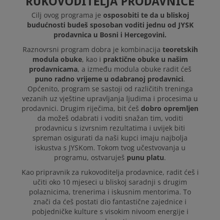
RUKOVODITELJA PRODAVNICE
Cilj ovog programa je
osposobiti te da u bliskoj
budućnosti budeš sposoban voditi jednu od JYSK
prodavnica u Bosni i Hercegovini.
Raznovrsni program dobra je kombinacija
teoretskih
modula obuke
, kao i
praktične obuke u našim
prodavnicama
, a između modula obuke radit ćeš
puno radno vrijeme u odabranoj prodavnici
.
Općenito, program se sastoji od različitih treninga
vezanih uz vještine upravljanja ljudima i procesima u
prodavnici. Drugim riječima, bit ćeš
dobro opremljen
da možeš odabrati i voditi snažan tim, voditi
prodavnicu s izvrsnim rezultatima i uvijek biti
spreman osigurati da naši kupci imaju najbolja
iskustva s JYSKom. Tokom tvog učestvovanja u
programu, ostvaruješ
punu platu
.
Kao pripravnik za rukovoditelja prodavnice, radit ćeš i
učiti oko 10 mjeseci u bliskoj saradnji s drugim
polaznicima, trenerima i iskusnim mentorima. To
znači da ćeš postati dio fantastične zajednice i
pobjedničke kulture s visokim nivoom energije i