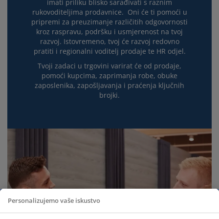
imati priliku blisko sarađivati s raznim
rukovoditeljima prodavnice. Oni će ti pomoći u
pripremi za preuzimanje različitih odgovornosti
kroz raspravu, podršku i usmjerenost na tvoj
razvoj. Istovremeno, tvoj će razvoj redovno
pratiti i regionalni voditelj prodaje te HR odjel.
Tvoji zadaci u trgovini varirat će od prodaje,
pomoći kupcima, zaprimanja robe, obuke
zaposlenika, zapošljavanja i praćenja ključnih
brojki.
Personalizujemo vaše iskustvo