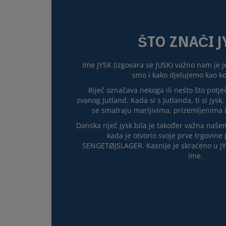
ŠTO ZNAČI J
Ime JYSK (izgovara se JUSK) važno nam je 
smo i kako djelujemo kao k
Riječ označava nekoga ili nešto što potj
zvanog Jutland. Kada si s Jutlanda, ti si jysk,
se smatraju marljivima, prizemljenima
Danska riječ jysk bila je također važna naše
kada je otvorio svoje prve trgovin
SENGETØJSLAGER. Kasnije je skraćeno u JY
ime.