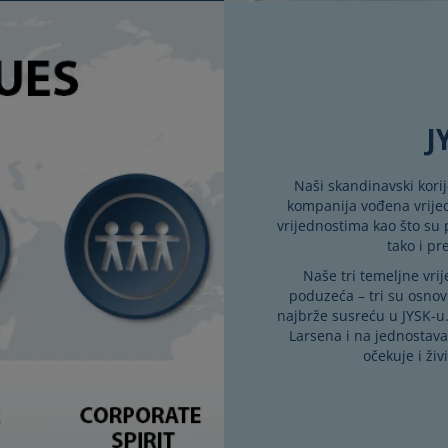
J
Naši skandinavski kori
kompanija vođena vrije
vrijednostima kao što su
tako i p
Naše tri temeljne vrij
poduzeća – tri su osnov
najbrže susreću u JYSK-u.
Larsena i na jednostava
očekuje i ži