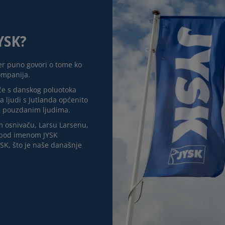
YSK?
jer puno govori o tome ko
ompanija.
eče s danskog poluotoka
 a ljudi s Jutlanda općenito
 i pouzdanim ljudima.
m osnivaču, Larsu Larsenu,
e pod imenom JYSK
SK, što je naše današnje