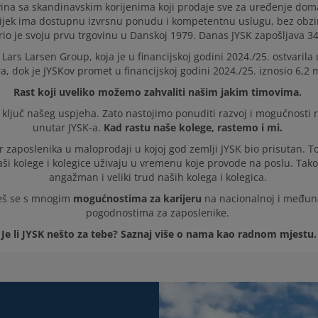
ina sa skandinavskim korijenima koji prodaje sve za uređenje doma
ijek ima dostupnu izvrsnu ponudu i kompetentnu uslugu, bez obzi
rio je svoju prvu trgovinu u Danskoj 1979. Danas JYSK zapošljava 34
e Lars Larsen Group, koja je u financijskoj godini 2024./25. ostvaril
ra, dok je JYSKov promet u financijskoj godini
2024./25
. iznosio 6,2 
Rast koji uveliko možemo zahvaliti našim jakim timovima.
 ključ našeg uspjeha. Zato nastojimo ponuditi razvoj i mogućnosti r
unutar JYSK-a.
Kad rastu naše kolege, rastemo i mi.
or zaposlenika u maloprodaji u kojoj god zemlji JYSK bio prisutan. To
naši kolege i kolegice uživaju u vremenu koje provode na poslu. T
angažman i veliki trud naših kolega i kolegica.
ćeš se s mnogim
mogućnostima za karijeru
na nacionalnoj i međunar
pogodnostima za zaposlenike.
Je li JYSK nešto za tebe? Saznaj više o nama kao radnom mjestu.