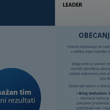
OBEĆANJ
Imamo očekivanja od naših 
u velikoj mjeri također 
Stoga smo uz pomoć re
utvrdili određena obeća
anketa dobivamo uvid od
ono št
Zaista vjerujemo u obećan
Bring dedication. M
… obećanje vama je d
pokažete predanost, 
podržavati vas i razv