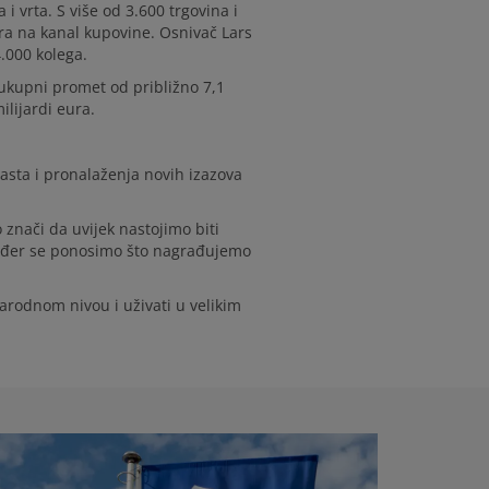
 i vrta.
S više od 3.600 trgovina i
ra na kanal kupovine.
Osnivač Lars
.000 kolega.
a ukupni promet od približno 7,1
milijardi eura.
asta i pronalaženja novih izazova
 znači da uvijek nastojimo biti
akođer se ponosimo što nagrađujemo
odnom nivou i uživati ​​u velikim