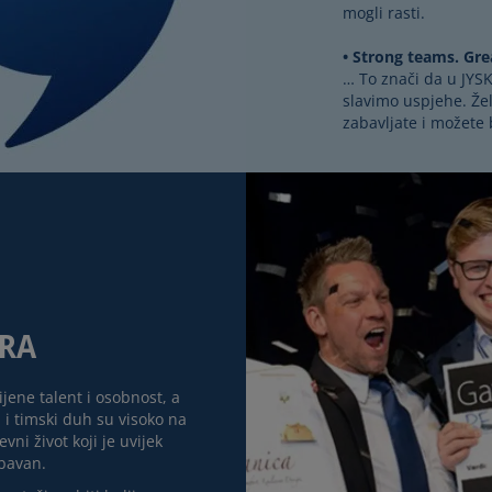
mogli rasti.
Strong teams. Gr
… To znači da u JYS
slavimo uspjehe. Že
zabavljate i možete bi
URA
ijene talent i osobnost, a
i timski duh su visoko na
vni život koji je uvijek
abavan.