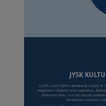
JYSK KULT
U JYSK-u ćeš raditi u kompaniji u kojoj se c
angažman i dodatni trud nagrađuju. Razvoj 
dnevnom redu - a ti ćeš iskusiti svakodne
dinamičan, izazovan i z