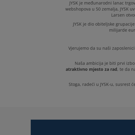
JYSK je međunarodni lanac trgov
webshopova u 50 zemalja, JYSK uv
Larsen otvo
JYSK je dio obiteljske grupacij
milijarde eu
Vjerujemo da su naši zaposlenici
Naša ambicija je biti prvi izb
atraktivno mjesto za rad
, te da 
Stoga, radeći u JYSK-u, susrest 