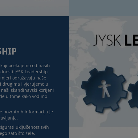
SHIP
 koji očekujemo od naših
jednosti JYSK Leadership,
 mjeri odražavaju naše
ni drugima i vjerujemo u
naši skandinavski korijeni
vode u tome kako vodimo
e povratnih informacija je
ravljanja.
gurati uključenost svih
ego zato što žele.