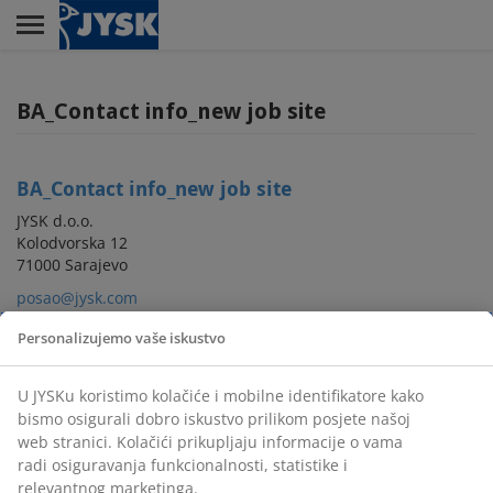
Skip
to
main
Menu
content
BA_Contact info_new job site
BA_Contact info_new job site
JYSK d.o.o.
Kolodvorska 12
71000 Sarajevo
posao@jysk.com
Personalizujemo vaše iskustvo
U JYSKu koristimo kolačiće i mobilne identifikatore kako
bismo osigurali dobro iskustvo prilikom posjete našoj
web stranici. Kolačići prikupljaju informacije o vama
radi osiguravanja funkcionalnosti, statistike i
relevantnog marketinga.