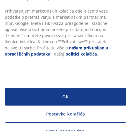
Prihvatanjem marketinških kolačića dijelit ćemo vaše
podatke o pretraživanju s marketinškim partnerima
(npr. Google, Meta i TikTok) za prilagođene i statične
oglase. Više o svrhama možete pročitati pod opcijom
“Izmijeni” i možete povući svoj pristanak klikom na
ikonicu kolačića. Klikom na ""Prihvati sve"" pristajete
Kontakt
na sve tri svrhe. Pročitajte više o
našem prikupljanju i
obradi ličnih podataka
i našoj
politici kolačića
.
JYSK d.o.o.
Kolodvorska 12
71000 Sarajevo
posao@jysk.com
KATEGORIJE
Learn more
OK
JYSK.com
JYSK.ba
Privatnosti za kandidate
Postavke kolačića
Pristupacnost